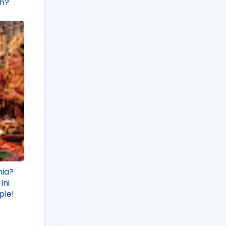
ah?
nia?
Ini
ple!