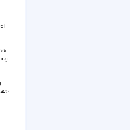
al
adi
yang
g
🌊✨