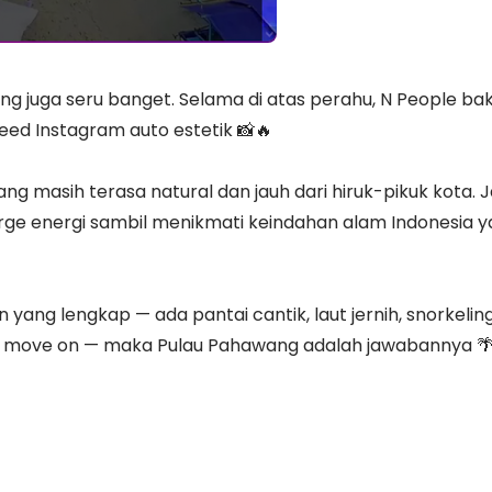
g juga seru banget. Selama di atas perahu, N People bak
eed Instagram auto estetik 📸🔥
ng masih terasa natural dan jauh dari hiruk-pikuk kota. J
ge energi sambil menikmati keindahan alam Indonesia 
an yang lengkap — ada pantai cantik, laut jernih, snorkelin
sah move on — maka Pulau Pahawang adalah jawabannya 