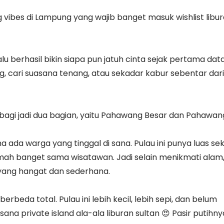
g vibes di Lampung yang wajib banget masuk wishlist libu
lalu berhasil bikin siapa pun jatuh cinta sejak pertama dat
, cari suasana tenang, atau sekadar kabur sebentar dari
rbagi jadi dua bagian, yaitu Pahawang Besar dan Pahawan
 ada warga yang tinggal di sana. Pulau ini punya luas sek
amah banget sama wisatawan. Jadi selain menikmati alam,
 yang hangat dan sederhana.
beda total. Pulau ini lebih kecil, lebih sepi, dan belum
na private island ala-ala liburan sultan 😍 Pasir putihny