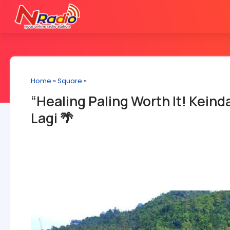
Home
»
Square
»
“Healing Paling Worth It! Kei
Lagi 🌴