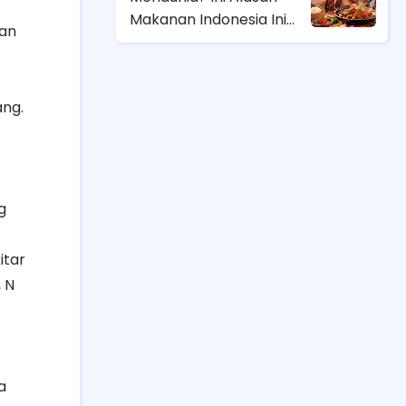
Makanan Indonesia Ini
ran
Bikin Dunia Jatuh Cinta, N
People!
ang.
g
itar
 N
a