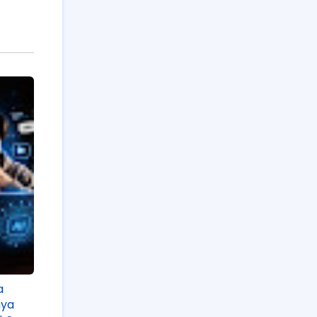
a
nya